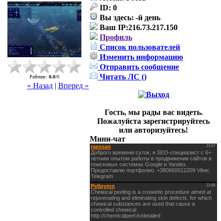
ID:
0
Вы здесь:
-й день
Ваш IP:
216.73.217.150
Профиль
Список пользователей
Изменить информацию
Отправить сообщение
Читать ЛС (
)
Рейтинг
:
0.0
/
0
« Назад
|
Вперед »
Гость, мы рады вас видеть.
Пожалуйста зарегистрируйтесь
или авторизуйтесь!
Мини-чат