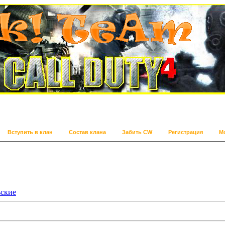
Вступить в клан
Состав клана
Забить CW
Регистрация
М
ьские