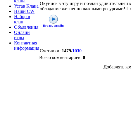
клана
Окунись в эту игру и познай удивительный м
Устав Клана
обладание жизненно важными ресурсами! По
Наши CW
Набор в
клан
Играть онлайн
Объявления
Онлайн
игры
Контактная
информация
Счетчики
:
1479
/
1030
Всего комментариев
:
0
Добавлять ко