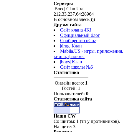
Серверы
|Boec| Clan Ural
212.33.237.64:28964
В основном здесь.)))
Друзья сайта
Сайт клана 4K!
Официальный блог
Сообщество uCoz
|drug| Клан
Mabila.US - игры, приложения,
книги, фильмы
|boys| Клан
Сайт школы №6
Статистика
Онлайн всего:
1
Гостей:
1
Пользователей:
0
Статистика сайта
Наши CW
Со щитом: 1 (тп у противников).
На щите: 3.
Реклама