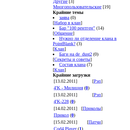
Другие
[3]
Многопользовательские
[19]
Крайние темы
заява
(0)
[
Набор в клан
]
Бар "100 рентген"
(14)
[
Общение
]
Нужно ли отделение клана в
PointBlank?
(3)
[
Клан
]
Баги на de_dust2
(0)
[
Секреты и советы
]
Состав клана
(7)
[
Клан
]
Крайние загрузки
[13.02.2011]
[
Рэп
]
4'K - Милиция
(
0
)
[13.02.2011]
[
Рэп
]
4'K-228
(
0
)
[14.02.2011]
[
Приколы
]
Прикол
(
0
)
[15.02.2011]
[
Патчи
]
Cod4 Player
(
1
)