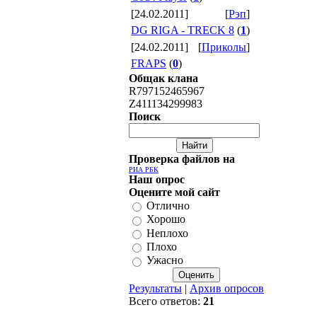
[24.02.2011]
[
Рэп
]
DG RIGA - TRECK 8
(
1
)
[24.02.2011]
[
Приколы
]
FRAPS
(
0
)
Общак клана
R797152465967
Z411134299983
Поиск
Проверка файлов на
РИА РБК
Наш опрос
Оцените мой сайт
Отлично
Хорошо
Неплохо
Плохо
Ужасно
Результаты
|
Архив опросов
Всего ответов:
21