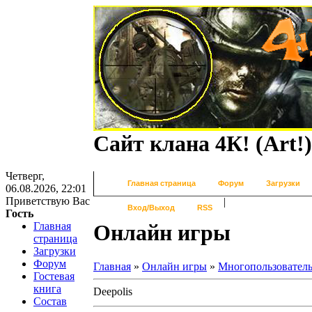
Сайт клана 4К! (Art!)
Четверг,
Главная страница
Форум
Загрузки
06.08.2026, 22:01
Приветствую Вас
|
Вход/Выход
RSS
Гость
Главная
Онлайн игры
страница
Загрузки
Форум
Главная
»
Онлайн игры
»
Многопользовател
Гостевая
книга
Deepolis
Состав